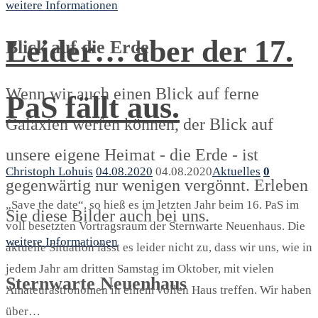
weitere Informationen
Leider… aber der 17.
Blick auf die Erde
Wenn wir auch einen Blick auf ferne
PaS fällt aus.
Galaxien werfen können, der Blick auf
unsere eigene Heimat - die Erde - ist
Christoph Lohuis
04.08.2020
04.08.2020
Aktuelles
0
gegenwärtig nur wenigen vergönnt. Erleben
„Save the date“, so hieß es im letzten Jahr beim 16. PaS im
Sie diese Bilder auch bei uns.
voll besetzten Vortragsraum der Sternwarte Neuenhaus. Die
weitere Informationen
aktuelle Situation lässt es leider nicht zu, dass wir uns, wie in
jedem Jahr am dritten Samstag im Oktober, mit vielen
Sternwarte Neuenhaus
Amateurastronomen in einem vollen Haus treffen. Wir haben
über…