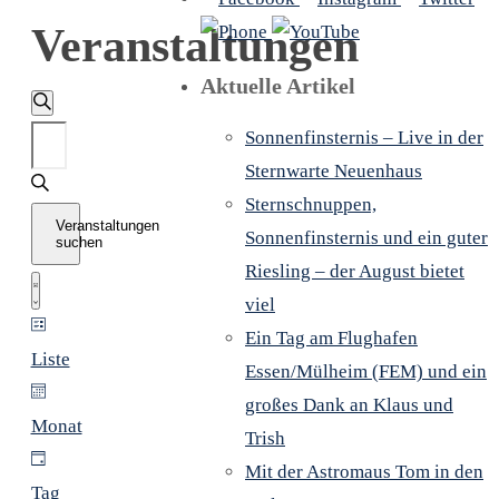
Veranstaltungen
Aktuelle Artikel
Veranstaltungen
Suche
Bitte
Sonnenfinsternis – Live in der
Schlüsselwort
Sternwarte Neuenhaus
Suche
eingeben.
Sternschnuppen,
Veranstaltungen
Suche
Sonnenfinsternis und ein guter
suchen
und
nach
Riesling – der August bietet
Veranstaltung
Liste
Veranstaltungen
viel
Ansichten,
Schlüsselwort.
Ein Tag am Flughafen
Ansichten-
Liste
Essen/Mülheim (FEM) und ein
Navigation
großes Dank an Klaus und
Navigation
Monat
Trish
Mit der Astromaus Tom in den
Tag