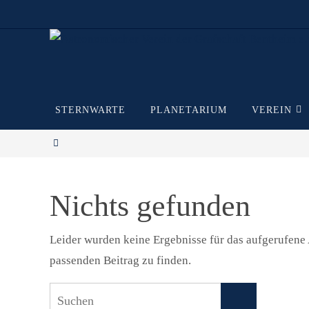
Zum
Inhalt
springen
Zum
STERNWARTE
PLANETARIUM
VEREIN
Inhalt
springen
Start
Nichts gefunden
Leider wurden keine Ergebnisse für das aufgerufene A
passenden Beitrag zu finden.
Suchen
Suchen