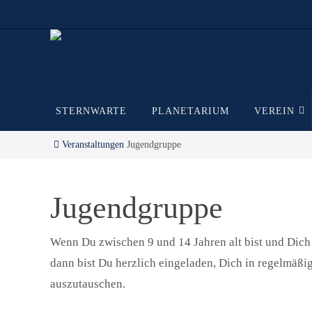
Zum
Inhalt
springen
Zum
STERNWARTE
PLANETARIUM
VEREIN
Inhalt
springen
Start
Veranstaltungen
Jugendgruppe
Jugendgruppe
Wenn Du zwischen 9 und 14 Jahren alt bist und Dich 
dann bist Du herzlich eingeladen, Dich in regelmäß
auszutauschen.