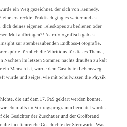
wurde ein Weg gezeichnet, der sich von Kennedy,
eine erstreckte. Praktisch ging es weiter und es
, dich deines eigenen Teleskopes zu bedienen oder
iesen Mut aufbringen?! Astrofotografisch gab es
 PixInsight zur atemberaubenden Endboss-Fotografie.
er spürte förmlich die Vibritions für dieses Thema,
en Nächten im letzten Sommer, nachts draußen zu kalt
ur ein Mensch ist, wurde dem Gast beim Lebensweg
ieft wurde und zeigte, wie mit Schulwissen die Physik
ichte, die auf dem 17. PaS geklärt werden könnte.
s, wie ebenfalls im Vortragsprogramm berichtet wurde.
uf die Gesichter der Zuschauer und der Großbrand
 die facettenreiche Geschichte der Sternwarte. Was