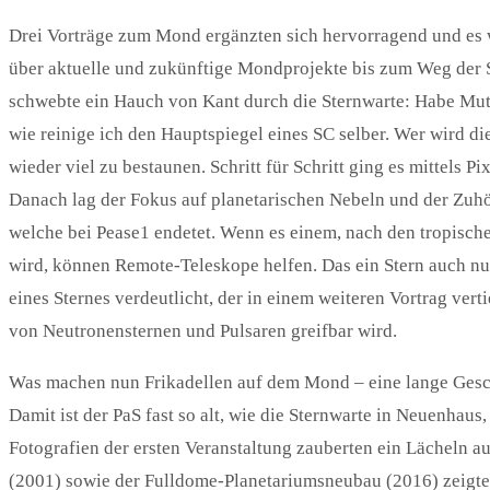
Drei Vorträge zum Mond ergänzten sich hervorragend und es 
über aktuelle und zukünftige Mondprojekte bis zum Weg der St
schwebte ein Hauch von Kant durch die Sternwarte: Habe Mut
wie reinige ich den Hauptspiegel eines SC selber. Wer wird d
wieder viel zu bestaunen. Schritt für Schritt ging es mittels
Danach lag der Fokus auf planetarischen Nebeln und der Zuhör
welche bei Pease1 endetet. Wenn es einem, nach den tropisch
wird, können Remote-Teleskope helfen. Das ein Stern auch n
eines Sternes verdeutlicht, der in einem weiteren Vortrag vert
von Neutronensternen und Pulsaren greifbar wird.
Was machen nun Frikadellen auf dem Mond – eine lange Gesch
Damit ist der PaS fast so alt, wie die Sternwarte in Neuenhau
Fotografien der ersten Veranstaltung zauberten ein Lächeln a
(2001) sowie der Fulldome-Planetariumsneubau (2016) zeigten