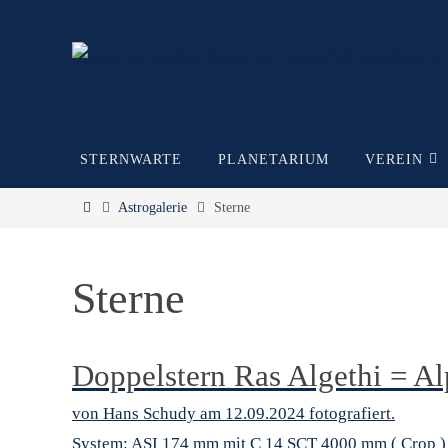
Zum
Inhalt
springen
Zum
STERNWARTE
PLANETARIUM
VEREIN
Inhalt
springen
Start
Astrogalerie
Sterne
Sterne
Doppelstern Ras Algethi = Al
von Hans Schudy am 12.09.2024 fotografiert.
System: ASI 174 mm mit C 14 SCT 4000 mm ( Crop ) B