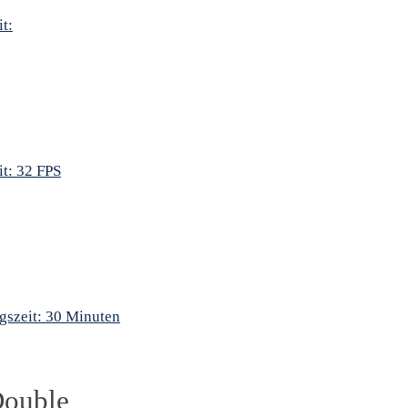
t:
t: 32 FPS
szeit: 30 Minuten
Double