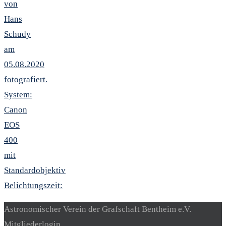
von
Hans
Schudy
am
05.08.2020
fotografiert.
System:
Canon
EOS
400
mit
Standardobjektiv
Belichtungszeit:
Astronomischer Verein der Grafschaft Bentheim e.V.
Mitgliederlogin