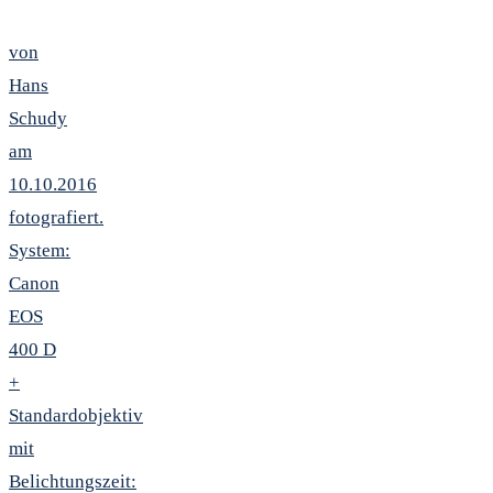
von
Hans
Schudy
am
10.10.2016
fotografiert.
System:
Canon
EOS
400 D
+
Standardobjektiv
mit
Belichtungszeit: