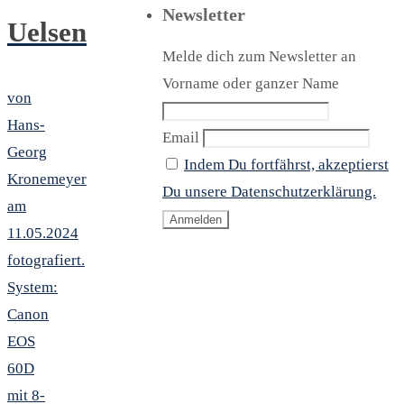
Newsletter
Uelsen
Melde dich zum Newsletter an
Vorname oder ganzer Name
von
Hans-
Email
Georg
Indem Du fortfährst, akzeptierst
Kronemeyer
Du unsere Datenschutzerklärung.
am
11.05.2024
fotografiert.
System:
Canon
EOS
60D
mit 8-