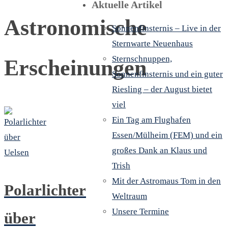
Aktuelle Artikel
Astronomische
Sonnenfinsternis – Live in der
Sternwarte Neuenhaus
Sternschnuppen,
Erscheinungen
Sonnenfinsternis und ein guter
Riesling – der August bietet
viel
Ein Tag am Flughafen
Essen/Mülheim (FEM) und ein
großes Dank an Klaus und
Trish
Mit der Astromaus Tom in den
Polarlichter
Weltraum
Unsere Termine
über