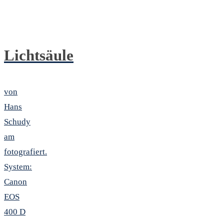
Lichtsäule
von
Hans
Schudy
am
fotografiert.
System:
Canon
EOS
400 D