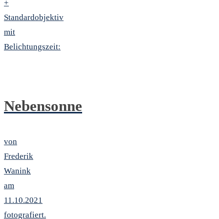
+
Standardobjektiv
mit
Belichtungszeit:
Nebensonne
von
Frederik
Wanink
am
11.10.2021
fotografiert.