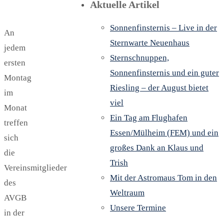
Aktuelle Artikel
Sonnenfinsternis – Live in der
An
Sternwarte Neuenhaus
jedem
Sternschnuppen,
ersten
Sonnenfinsternis und ein guter
Montag
Riesling – der August bietet
im
viel
Monat
Ein Tag am Flughafen
treffen
Essen/Mülheim (FEM) und ein
sich
großes Dank an Klaus und
die
Trish
Vereinsmitglieder
Mit der Astromaus Tom in den
des
Weltraum
AVGB
Unsere Termine
in der