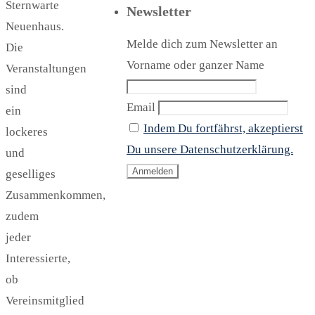
Sternwarte
Newsletter
Neuenhaus.
Melde dich zum Newsletter an
Die
Vorname oder ganzer Name
Veranstaltungen
sind
Email
ein
Indem Du fortfährst, akzeptierst
lockeres
Du unsere Datenschutzerklärung.
und
geselliges
Zusammenkommen,
zudem
jeder
Interessierte,
ob
Vereinsmitglied