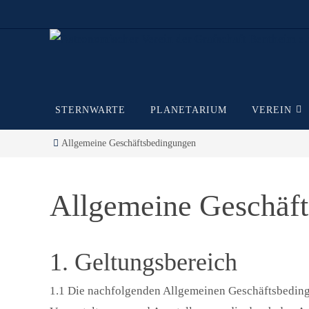
Zum
Inhalt
springen
Zum
STERNWARTE
PLANETARIUM
VEREIN
Inhalt
springen
Start
Allgemeine Geschäftsbedingungen
Allgemeine Geschäf
1. Geltungsbereich
1.1 Die nachfolgenden Allgemeinen Geschäftsbedingu