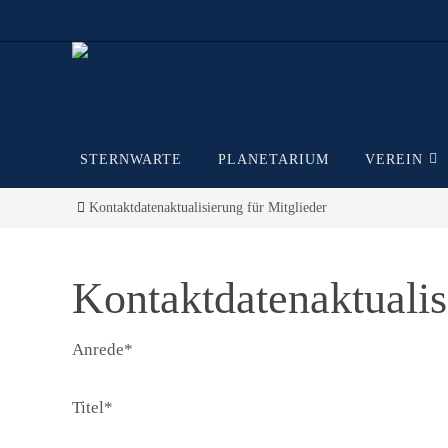
Zum
Inhalt
springen
Zum
STERNWARTE
PLANETARIUM
VEREIN
Inhalt
springen
Start
Kontaktdatenaktualisierung für Mitglieder
Kontaktdatenaktualis
Anrede*
Titel*