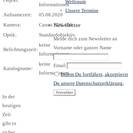
Objekt:
Weltraum
Informationen
Unsere Termine
Aufnamezeit:
05.08.2020
Newsletter
Kamera:
Canon EOS 400
Optik:
Standardobjektiv
Melde dich zum Newsletter an
keine
Vorname oder ganzer Name
Belichtungszeit:
Informationen
keine
Email
Katalogname:
Informationen
Indem Du fortfährst, akzeptierst
Du unsere Datenschutzerklärung.
In der
heutigen
Zeit
gibt es
sicher