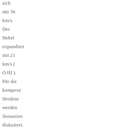
sich
mit 36
km/s.
Der
Nebel
expandiert
mit 21
km/s (
O III ).
Für die
kompexe
Struktur
werden
Szenarien
diskutiert,