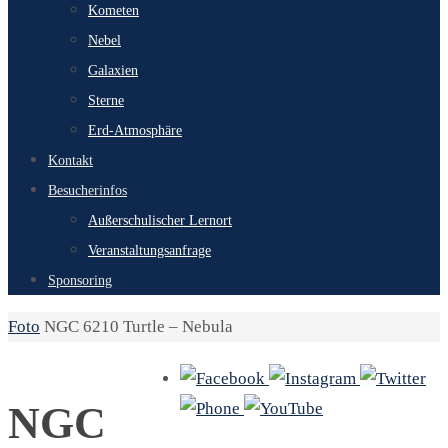
Kometen
Nebel
Galaxien
Sterne
Erd-Atmosphäre
Kontakt
Besucherinfos
Außerschulischer Lernort
Veranstaltungsanfrage
Sponsoring
Start
Foto
NGC 6210 Turtle – Nebula
NGC