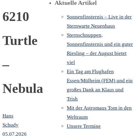
Aktuelle Artikel
6210
Sonnenfinsternis – Live in der
Sternwarte Neuenhaus
Sternschnuppen,
Turtle
Sonnenfinsternis und ein guter
Riesling – der August bietet
–
viel
Ein Tag am Flughafen
Essen/Mülheim (FEM) und ein
Nebula
großes Dank an Klaus und
Trish
Mit der Astromaus Tom in den
Hans
Weltraum
Schudy
Unsere Termine
05.07.2026