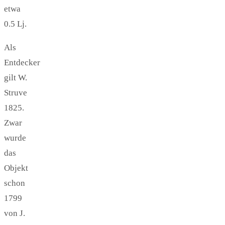
etwa
0.5 Lj.
Als
Entdecker
gilt W.
Struve
1825.
Zwar
wurde
das
Objekt
schon
1799
von J.