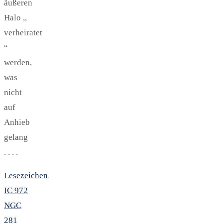
äußeren
Halo ,,
verheiratet
“
werden,
was
nicht
auf
Anhieb
gelang
. . . .
Lesezeichen
.
IC 972
NGC
281