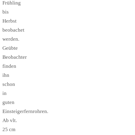
Frühling
bis
Herbst
beobachet
werden.
Geübte
Beobachter
finden
ihn
schon
in
guten
Einsteigerfernrohren.
Ab vlt.
25 cm