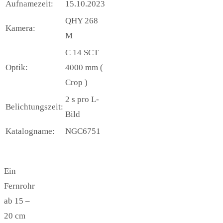
Aufnamezeit:
15.10.2023
QHY 268
Kamera:
M
C 14 SCT
Optik:
4000 mm (
Crop )
2 s pro L-
Belichtungszeit:
Bild
Katalogname:
NGC6751
Ein
Fernrohr
ab 15 –
20 cm