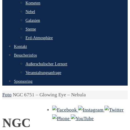
Kometen
Nebel
Galaxien
Sterne
Erd-Atmosphäre
Kontakt
Besucherinfos
Außerschulischer Lernort
Veranstaltungsanfrage
Sponsoring
Start
Foto
NGC 6751 – Glowing Eye – Nebula
NGC