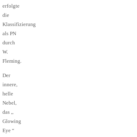
erfolgte
die
Klassifizierung
als PN
durch
W.
Fleming.
Der
innere,
helle
Nebel,
das ,,
Glowing
Eye “