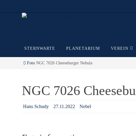
Zum
Inhalt
springen
Zum
STERNWARTE
PLANETARIUM
VEREIN
Inhalt
springen
Start
Foto
NGC 7026 Cheeseburger Nebula
NGC 7026 Cheesebu
Hans Schudy
27.11.2022
Nebel