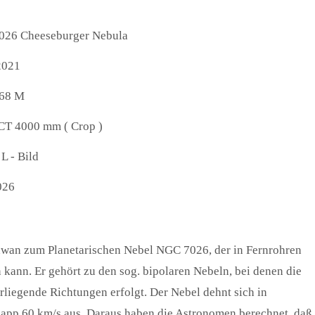
26 Cheeseburger Nebula
2021
68 M
CT 4000 mm ( Crop )
 L - Bild
026
Schwan zum Planetarischen Nebel NGC 7026, der in Fernrohren
kann. Er gehört zu den sog. bipolaren Nebeln, bei denen die
iegende Richtungen erfolgt. Der Nebel dehnt sich in
napp 60 km/s aus. Daraus haben die Astronomen berechnet, daß