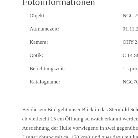
Fotoinformationen
Objekt:
NGC 70
Aufnamezeit:
01.11.
Kamera:
QHY 2
Optik:
C 14 S
Belichtungszeit:
1 s pro
Katalogname:
NGC7
Bei diesem Bild geht unser Blick in das Sternbild 
ab vielleicht 15 cm Öffnung schwach erkannt werden 
Ausdehnung der Hülle vorwiegend in zwei gegenüberl
Längsrichtung mit ca. 150 km/s und quer dazu mit k