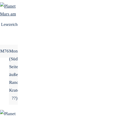
Lesezeichen
.
M76
Mond
(Südwest-
Seite,
äußerer
Randbereich/
Kraternamen
??)