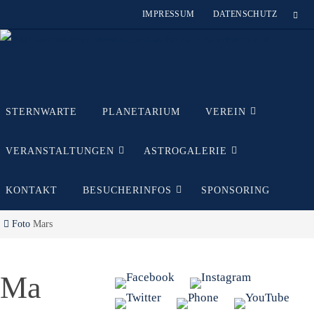
Zum
IMPRESSUM
DATENSCHUTZ
Inhalt
springen
Zum
STERNWARTE
PLANETARIUM
VEREIN
Inhalt
springen
VERANSTALTUNGEN
ASTROGALERIE
KONTAKT
BESUCHERINFOS
SPONSORING
Start
Foto
Mars
Ma