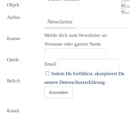
Objekt:
Planet Mars
Aufnamezeit:
02.11.2020
Newsletter
00:00
Melde dich zum Newsletter an
Kamera:
ASI_178 MC
Vorname oder ganzer Name
(ungekühlt)
Optik:
C-14
Email
Teleskop
Indem Du fortfährst, akzeptierst Du
Belichtungszeit:
Stack 10%
unsere Datenschutzerklärung.
Bilder von
1029 Lights
Katalogname:
keine
Informationen