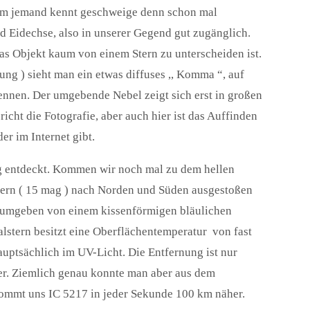
aum jemand kennt geschweige denn schon mal
ld Eidechse, also in unserer Gegend gut zugänglich.
das Objekt kaum von einem Stern zu unterscheiden ist.
ung ) sieht man ein etwas diffuses ,, Komma “, auf
kennen. Der umgebende Nebel zeigt sich erst in großen
icht die Fotografie, aber auch hier ist das Auffinden
er im Internet gibt.
g entdeckt. Kommen wir noch mal zu dem hellen
stern ( 15 mag ) nach Norden und Süden ausgestoßen
t umgeben von einem kissenförmigen bläulichen
lstern besitzt eine Oberflächentemperatur von fast
uptsächlich im UV-Licht. Die Entfernung ist nur
er. Ziemlich genau konnte man aber aus dem
ommt uns IC 5217 in jeder Sekunde 100 km näher.