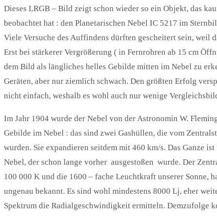
Dieses LRGB – Bild zeigt schon wieder so ein Objekt, das k
beobachtet hat : den Planetarischen Nebel IC 5217 im Sternbi
Viele Versuche des Auffindens dürften gescheitert sein, weil 
Erst bei stärkerer Vergrößerung ( in Fernrohren ab 15 cm Öffn
dem Bild als längliches helles Gebilde mitten im Nebel zu er
Geräten, aber nur ziemlich schwach. Den größten Erfolg verspr
nicht einfach, weshalb es wohl auch nur wenige Vergleichsbild
Im Jahr 1904 wurde der Nebel von der Astronomin W. Flemin
Gebilde im Nebel : das sind zwei Gashüllen, die vom Zentral
wurden. Sie expandieren seitdem mit 460 km/s. Das Ganze is
Nebel, der schon lange vorher ausgestoßen wurde. Der Zentra
100 000 K und die 1600 – fache Leuchtkraft unserer Sonne, ha
ungenau bekannt. Es sind wohl mindestens 8000 Lj, eher weit
Spektrum die Radialgeschwindigkeit ermitteln. Demzufolge k