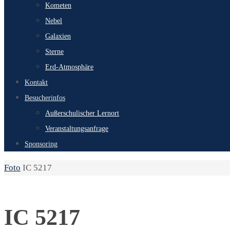
Kometen
Nebel
Galaxien
Sterne
Erd-Atmosphäre
Kontakt
Besucherinfos
Außerschulischer Lernort
Veranstaltungsanfrage
Sponsoring
Start
Foto
IC 5217
IC 5217