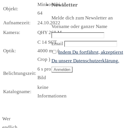
Newsletter
Minkowski 1-
Objekt:
64
Melde dich zum Newsletter an
Aufnamezeit:
24.10.2022
Vorname oder ganzer Name
Kamera:
QHY 268 M
C 14 SCT
Email
Optik:
4000 mm (
Indem Du fortfährst, akzeptierst
Crop )
Du unsere Datenschutzerklärung.
6 s pro L -
Belichtungszeit:
Bild
keine
Katalogname:
Informationen
Wer
endlich