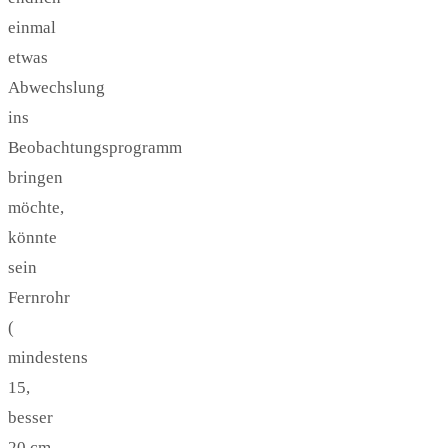
einmal
etwas
Abwechslung
ins
Beobachtungsprogramm
bringen
möchte,
könnte
sein
Fernrohr
(
mindestens
15,
besser
20 cm