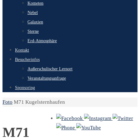
Kometen
Nebel
Galaxien
Sterne
Erd-Atmosphäre
Kontakt
Besucherinfos
Außerschulischer Lernort
Veranstaltungsanfrage
Sponsoring
Start
Foto
M71 Kugelsternhaufen
M71