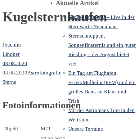
Aktuelle Artikel
Kugelsternhaufen
Sonnenfinsternis – Live in der
Sternwarte Neuenhaus
Sternschnuppen,
Joachim
Sonnenfinsternis und ein guter
Lindner
Riesling – der August bietet
08.08.2020
viel
08.08.2020
Astrofotografie
,
Ein Tag am Flughafen
Sterne
Essen/Mülheim (FEM) und ein
großes Dank an Klaus und
Trish
Fotoinformationen
Mit der Astromaus Tom in den
Weltraum
Objekt:
M71
Unsere Termine