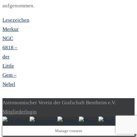
aufgenommen.
Lesezeichen
.
Merkur
NGC
6818 –
der
Little
Gem –
Nebel
Astronomischer Verein der Grafschaft Bentheim e.V.
Mitgliederlogin
Manage consent