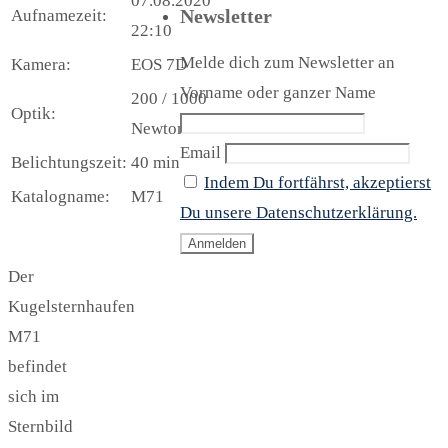
07.08.2020
Newsletter
Aufnamezeit:
22:10
Melde dich zum Newsletter an
Kamera:
EOS 7D
Vorname oder ganzer Name
200 / 1000
Optik:
Newton
Email
Belichtungszeit:
40 min
Indem Du fortfährst, akzeptierst
Katalogname:
M71
Du unsere Datenschutzerklärung.
Der
Kugelsternhaufen
M71
befindet
sich im
Sternbild