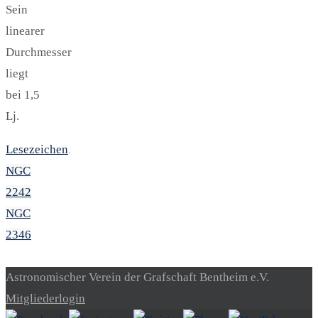
Sein
linearer
Durchmesser
liegt
bei 1,5
Lj.
Lesezeichen
.
NGC
2242
NGC
2346
Astronomischer Verein der Grafschaft Bentheim e.V.
Mitgliederlogin