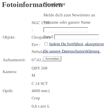
Fotoinformationen
Newsletter
Melde dich zum Newsletter an
Vorname oder ganzer Name
NGC 1535
-
Email
Objekt:
Cleopatra's
Indem Du fortfährst, akzeptierst
Eye -
Du unsere Datenschutzerklärung.
Nebula
Aufnamezeit:
07.02.2023
QHY 268
Kamera:
M
C 14 SCT
Optik:
4000 mm (
Crop
0,8 s pro L