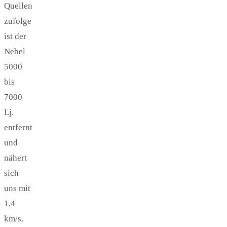
Quellen
zufolge
ist der
Nebel
5000
bis
7000
Lj.
entfernt
und
nähert
sich
uns mit
1,4
km/s.