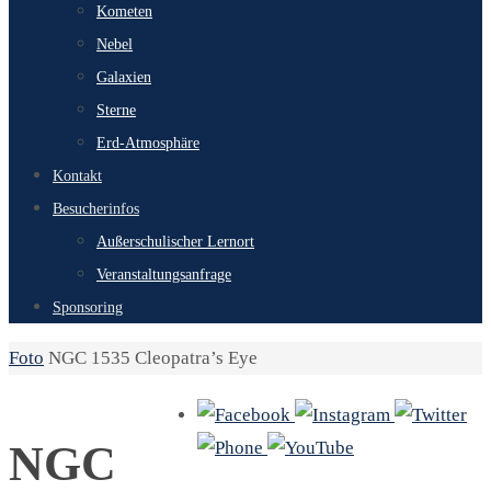
Kometen
Nebel
Galaxien
Sterne
Erd-Atmosphäre
Kontakt
Besucherinfos
Außerschulischer Lernort
Veranstaltungsanfrage
Sponsoring
Start
Foto
NGC 1535 Cleopatra’s Eye
NGC