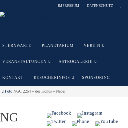
Zum
IMPRESSUM
DATENSCHUTZ
Inhalt
springen
Zum
STERNWARTE
PLANETARIUM
VEREIN
Inhalt
springen
VERANSTALTUNGEN
ASTROGALERIE
KONTAKT
BESUCHERINFOS
SPONSORING
Start
Foto
NGC 2264 – der Konus – Nebel
NG