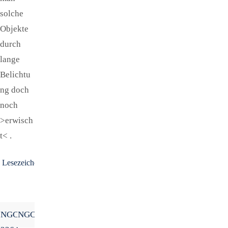
solche
Objekte
durch
lange
Belichtu
ng doch
noch
>erwisch
t< .
Lesezeichen
.
NGC
NGC7331