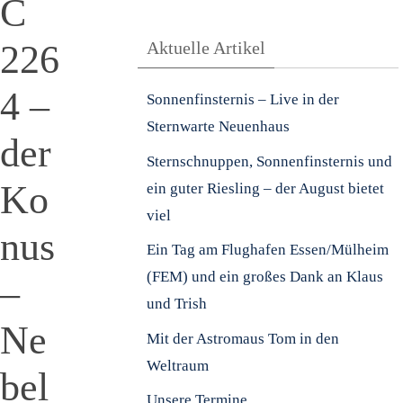
C
226
Aktuelle Artikel
4 –
Sonnenfinsternis – Live in der
Sternwarte Neuenhaus
der
Sternschnuppen, Sonnenfinsternis und
Ko
ein guter Riesling – der August bietet
viel
nus
Ein Tag am Flughafen Essen/Mülheim
(FEM) und ein großes Dank an Klaus
–
und Trish
Ne
Mit der Astromaus Tom in den
Weltraum
bel
Unsere Termine