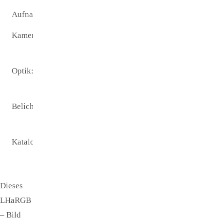
Aufnamezeit:
31.03.2019
Kamera:
SBIG ST
8300 M
Optik:
C 14 SCT
2700 mm
Belichtungszeit:
300 s pro L
- Bild
Katalogname:
NGC2264
Dieses
LHaRGB
– Bild