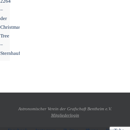
2264
–
der
Christmas
Tree
–
Sternhaufen
Astronomischer Verein der Grafschaft Bentheim e.V.
Mitgliederlogin