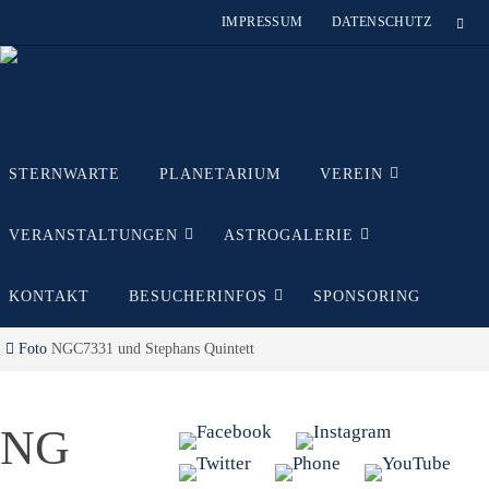
Zum
IMPRESSUM
DATENSCHUTZ
Inhalt
springen
Zum
STERNWARTE
PLANETARIUM
VEREIN
Inhalt
springen
VERANSTALTUNGEN
ASTROGALERIE
KONTAKT
BESUCHERINFOS
SPONSORING
Start
Foto
NGC7331 und Stephans Quintett
NG