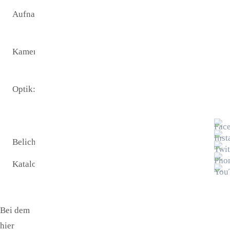
Aufnamezeit:
24.10.2021
20:00
Kamera:
Canon
EOS Ra
Optik:
200 /
1000mm
Newton
Belichtungszeit:
1,5 h
Katalogname:
NGC7331
Bei dem
hier