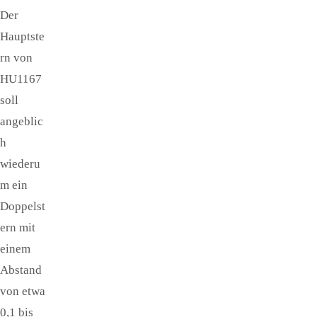
Der
Hauptste
rn von
HU1167
soll
angeblic
h
wiederu
m ein
Doppelst
ern mit
einem
Abstand
von etwa
0,1 bis