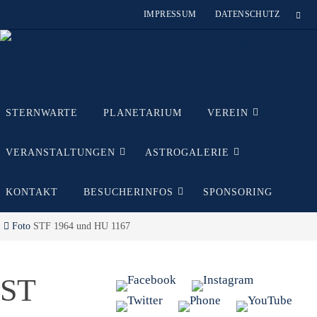
Zum
IMPRESSUM
DATENSCHUTZ
Inhalt
springen
Zum
STERNWARTE
PLANETARIUM
VEREIN
Inhalt
springen
VERANSTALTUNGEN
ASTROGALERIE
KONTAKT
BESUCHERINFOS
SPONSORING
Start
Foto
STF 1964 und HU 1167
ST