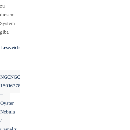
zu
diesem
System
gibt.
Lesezeichen
.
NGC
NGC
1501
6778
–
Oyster
Nebula
/
Camel’s