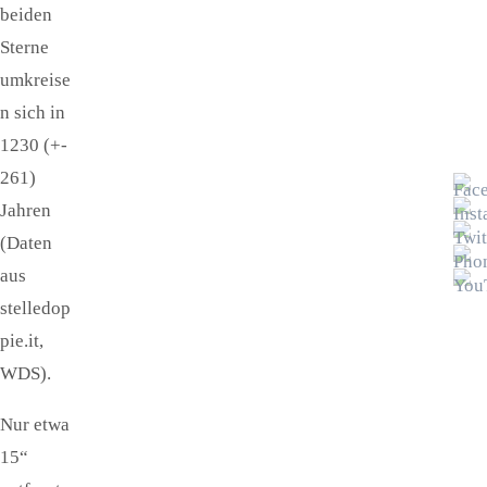
beiden
Sterne
umkreise
n sich in
1230 (+-
261)
Jahren
(Daten
aus
stelledop
pie.it,
WDS).
Nur etwa
15“