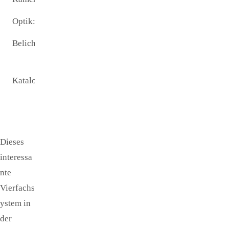
Optik:
Orion VX10L
Belichtungszeit:
keine
Informationen
Katalogname:
keine
Informationen
Dieses
interessa
nte
Vierfachs
ystem in
der