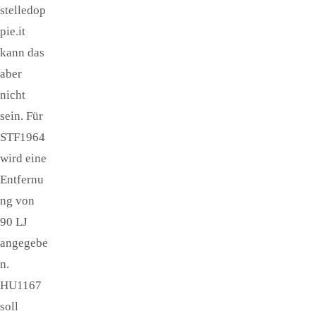
stelledop
pie.it
kann das
aber
nicht
sein. Für
STF1964
wird eine
Entfernu
ng von
90 LJ
angegebe
n.
HU1167
soll