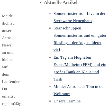
Aktuelle Artikel
Sonnenfinsternis – Live in der
Melde
Sternwarte Neuenhaus
dich zu
Sternschnuppen,
unseren
Sonnenfinsternis und ein guter
Astro-
Riesling – der August bietet
News
viel
an und
Ein Tag am Flughafen
bleibe
Essen/Mülheim (FEM) und ein
auf
großes Dank an Klaus und
dem
Trish
Laufenden.
Mit der Astromaus Tom in den
Du
Weltraum
erhältst
Unsere Termine
regelmäßig