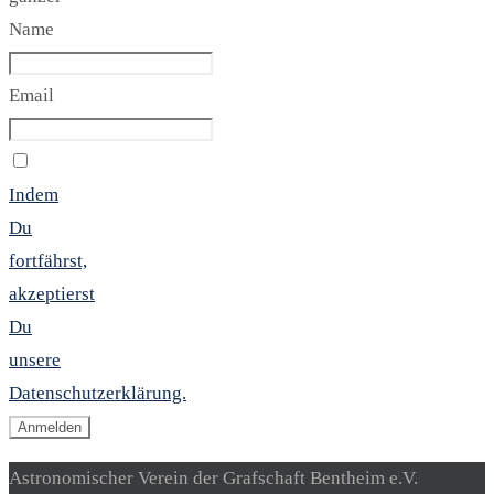
Name
Email
Indem
Du
fortfährst,
akzeptierst
Du
unsere
Datenschutzerklärung.
Astronomischer Verein der Grafschaft Bentheim e.V.