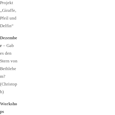
Projekt
„Giraffe,
Pfeil und
Delfin“
Dezembe
r
– Gab
es den
Stern von
Bethlehe
m?
(Christop
h)
Worksho
ps