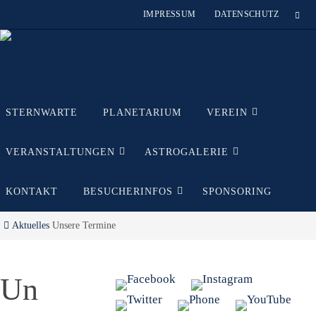
Zum
IMPRESSUM
DATENSCHUTZ
Inhalt
springen
Zum
STERNWARTE
PLANETARIUM
VEREIN
Inhalt
springen
VERANSTALTUNGEN
ASTROGALERIE
KONTAKT
BESUCHERINFOS
SPONSORING
Start
Aktuelles
Unsere Termine
Un