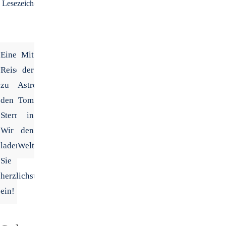
Lesezeichen
.
Eine
Mit
Reise
der
zu
Astromaus
den
Tom
Sternen.
in
Wir
den
laden
Weltraum
Sie
herzlichst
ein!