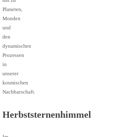
mit zu
Planeten,
Monden
und
den
dynamischen
Prozessen
in
unserer
kosmischen
Nachbarschaft.
Herbststernenhimmel
Im