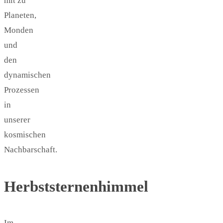
mit zu
Planeten,
Monden
und
den
dynamischen
Prozessen
in
unserer
kosmischen
Nachbarschaft.
Herbststernenhimmel
Im