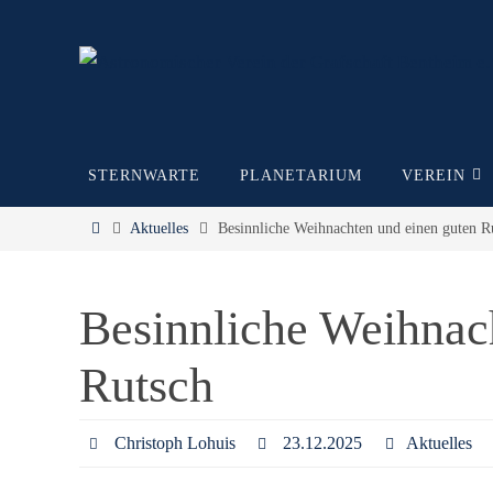
Zum
Inhalt
springen
Zum
STERNWARTE
PLANETARIUM
VEREIN
Inhalt
springen
Start
Aktuelles
Besinnliche Weihnachten und einen guten R
Besinnliche Weihnac
Rutsch
Christoph Lohuis
23.12.2025
Aktuelles