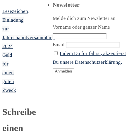
Newsletter
Lesezeichen
.
Melde dich zum Newsletter an
Einladung
Vorname oder ganzer Name
zur
Jahreshauptversammlung
Email
2024
Indem Du fortfährst, akzeptierst
Geld
Du unsere Datenschutzerklärung.
für
einen
guten
Zweck
Schreibe
einen