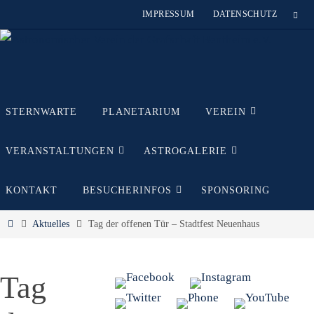
Zum
IMPRESSUM
DATENSCHUTZ
Inhalt
springen
Zum
STERNWARTE
PLANETARIUM
VEREIN
Inhalt
springen
VERANSTALTUNGEN
ASTROGALERIE
KONTAKT
BESUCHERINFOS
SPONSORING
Start
Aktuelles
Tag der offenen Tür – Stadtfest Neuenhaus
Tag