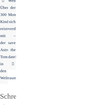
Wenn
Über
der
300
Mond
Kinder
sich
reisten
verdunkelt
mit
–
der
save
Astromaus
the
Tom
date!
in
den
Weltraum
Schreibe