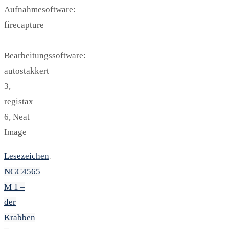
Aufnahmesoftware:
firecapture
Bearbeitungssoftware:
autostakkert
3,
registax
6, Neat
Image
Lesezeichen
.
NGC4565
M 1 –
der
Krabben