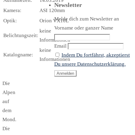
Aufnamezeit:
14.03.2019
Newsletter
Kamera:
ASI 120mm
Melde dich zum Newsletter an
Optik:
Orion VX10L
Vorname oder ganzer Name
keine
Belichtungszeit:
Informationen
Email
keine
Katalogname:
Indem Du fortfährst, akzeptierst
Informationen
Du unsere Datenschutzerklärung.
Die
Alpen
auf
dem
Mond.
Die