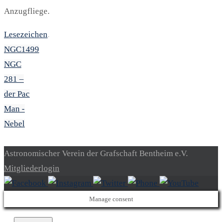
Anzugfliege.
Lesezeichen
.
NGC1499
NGC
281 –
der Pac
Man -
Nebel
Astronomischer Verein der Grafschaft Bentheim e.V.
Mitgliederlogin
Manage consent