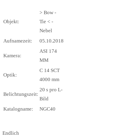
> Bow -
Objekt:
Tie < -
Nebel
Aufnamezeit:
05.10.2018
ASI 174
Kamera:
MM
C 14 SCT
Optik:
4000 mm
20 s pro L-
Belichtungszeit:
Bild
Katalogname:
NGC40
Endlich