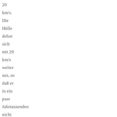
20
km/s.
Die
Hülle
dehnt
sich
mit 29
km/s
weiter
aus, so
daß er
in ein
paar
Jahrtausenden
nicht