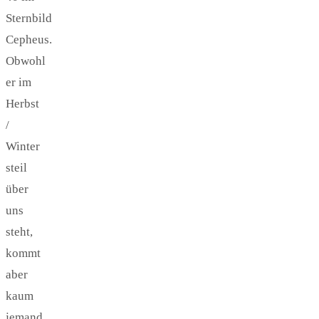
Sternbild
Cepheus.
Obwohl
er im
Herbst
/
Winter
steil
über
uns
steht,
kommt
aber
kaum
jemand