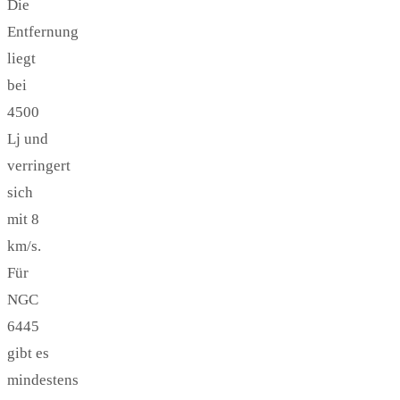
Die
Entfernung
liegt
bei
4500
Lj und
verringert
sich
mit 8
km/s.
Für
NGC
6445
gibt es
mindestens