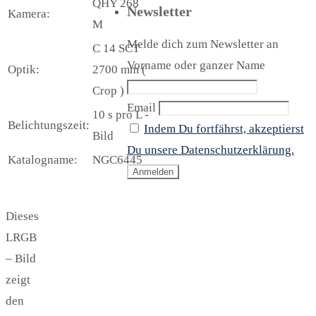
QHY 268
Newsletter
Kamera:
M
Melde dich zum Newsletter an
C 14 SCT
Vorname oder ganzer Name
Optik:
2700 mm (
Crop )
Email
10 s pro L -
Belichtungszeit:
Indem Du fortfährst, akzeptierst
Bild
Du unsere Datenschutzerklärung.
Katalogname:
NGC6445
Dieses
LRGB
– Bild
zeigt
den