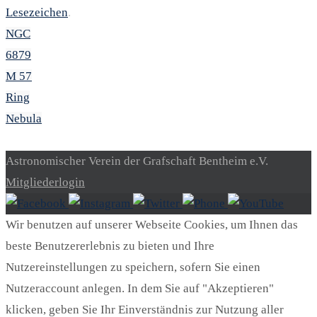
Lesezeichen
.
NGC
6879
M 57
Ring
Nebula
Astronomischer Verein der Grafschaft Bentheim e.V.
Mitgliederlogin
Wir benutzen auf unserer Webseite Cookies, um Ihnen das
beste Benutzererlebnis zu bieten und Ihre
Nutzereinstellungen zu speichern, sofern Sie einen
Nutzeraccount anlegen. In dem Sie auf "Akzeptieren"
klicken, geben Sie Ihr Einverständnis zur Nutzung aller