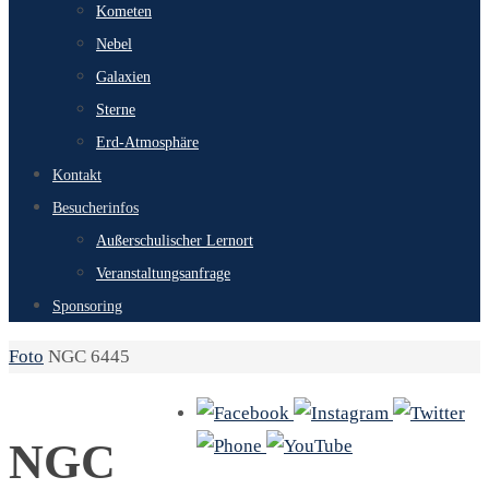
Kometen
Nebel
Galaxien
Sterne
Erd-Atmosphäre
Kontakt
Besucherinfos
Außerschulischer Lernort
Veranstaltungsanfrage
Sponsoring
Start
Foto
NGC 6445
NGC