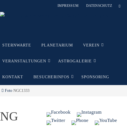
Zum
IMPRESSUM
DATENSCHUTZ
Inhalt
springen
Zum
STERNWARTE
PLANETARIUM
VEREIN
Inhalt
springen
VERANSTALTUNGEN
ASTROGALERIE
KONTAKT
BESUCHERINFOS
SPONSORING
Start
Foto
NGC1333
NG