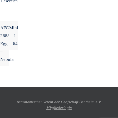
Lesezeichen
.
AFCRL
Minkowski
2688
1-
Egg
64
–
Nebula
Astronomischer Verein der Grafschaft Bentheim e.V.
Mitgliederlogin