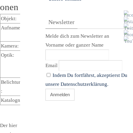
onen
Objekt:
NGC1333
Newsletter
Aufnamezeit:
14.12.202
Melde dich zum Newsletter an
2 18:00
Vorname oder ganzer Name
Kamera:
EOS Ra
Optik:
200/1000
mm
Email
Newton
Indem Du fortfährst, akzeptierst Du
Belichtungszeit
4h
unsere Datenschutzerklärung.
:
Katalogname:
NGC1333
Der hier