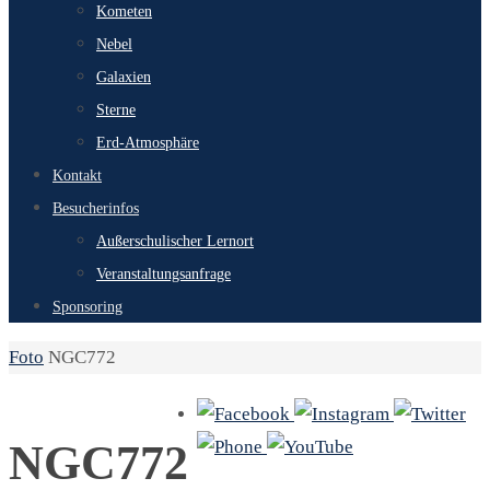
Kometen
Nebel
Galaxien
Sterne
Erd-Atmosphäre
Kontakt
Besucherinfos
Außerschulischer Lernort
Veranstaltungsanfrage
Sponsoring
Start
Foto
NGC772
NGC772