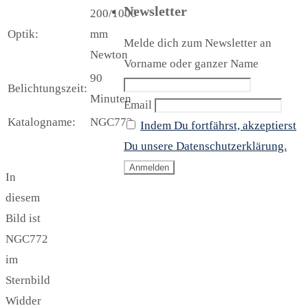
Newsletter
200/1000
Optik:
mm
Melde dich zum Newsletter an
Newton
Vorname oder ganzer Name
90
Belichtungszeit:
Minuten
Email
Katalogname:
NGC772
Indem Du fortfährst, akzeptierst
Du unsere Datenschutzerklärung.
In
diesem
Bild ist
NGC772
im
Sternbild
Widder