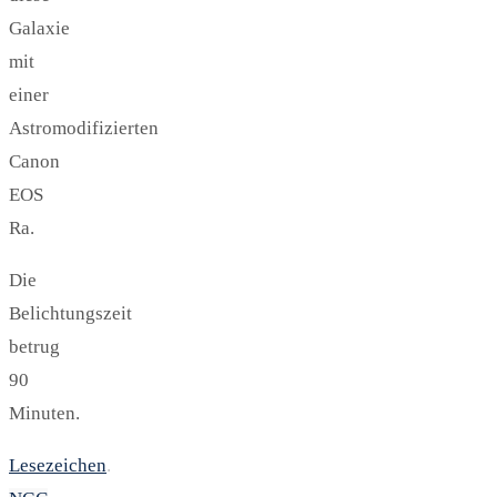
Galaxie
mit
einer
Astromodifizierten
Canon
EOS
Ra.
Die
Belichtungszeit
betrug
90
Minuten.
Lesezeichen
.