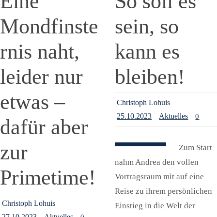
Eine
So soll es
Mondfinste
sein, so
rnis naht,
kann es
leider nur
bleiben!
etwas –
Christoph Lohuis
25.10.2023
Aktuelles
0
dafür aber
zur
Zum Start
nahm Andrea den vollen
Primetime!
Vortragsraum mit auf eine
Reise zu ihrem persönlichen
Christoph Lohuis
Einstieg in die Welt der
27.10.2023
Aktuelles