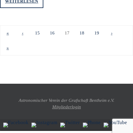
WEITERLESEN
«
‹
15
16
17
18
19
›
»
Astronomischer Verein der Grafschaft Bentheim e.V.
Mitgliederlogin