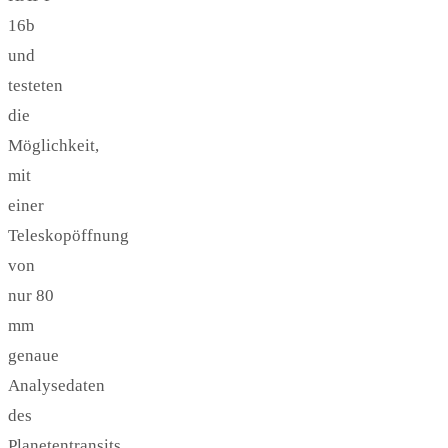
16b
und
testeten
die
Möglichkeit,
mit
einer
Teleskopöffnung
von
nur 80
mm
genaue
Analysedaten
des
Planetentransits