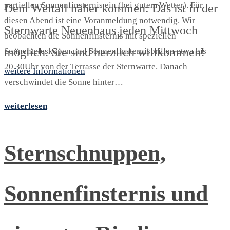
partiellen Sonnenfinsternis ein (bei gutem Wetter). Für
Dem Weltall näher kommen: Das ist in der
diesen Abend ist eine Voranmeldung notwendig. Wir
Sternwarte Neuenhaus jeden Mittwoch
beobachten die Sonnenfinsternis mit speziellen
möglich. Sie sind herzlich willkommen!
Sonnenteleskopen und Sonnenfinsternisbrillen etwa bis
20.30Uhr von der Terrasse der Sternwarte. Danach
weitere Informationen
verschwindet die Sonne hinter…
weiterlesen
Sternschnuppen,
Sonnenfinsternis und