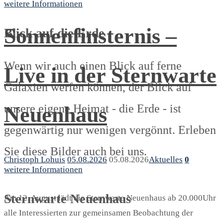
weitere Informationen
Sonnenfinsternis –
Blick auf die Erde
Wenn wir auch einen Blick auf ferne
Live in der Sternwarte
Galaxien werfen können, der Blick auf
unsere eigene Heimat - die Erde - ist
Neuenhaus
gegenwärtig nur wenigen vergönnt. Erleben
Sie diese Bilder auch bei uns.
Christoph Lohuis
05.08.2026
05.08.2026
Aktuelles
0
weitere Informationen
Sternwarte Neuenhaus
Am 12. August lädt die Sternwarte Neuenhaus ab 20.000Uhr
alle Interessierten zur gemeinsamen Beobachtung der