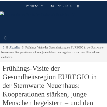
Zum
IMPRESSUM
DATENSCHUTZ
Inhalt
springen
Start
Aktuelles
Frühlings-Visite der Gesundheitsregion EUREGIO in der Sternwarte
Neuenhaus: Kooperationen stärken, junge Menschen begeistern – und den Himmel neu
entdecken
Frühlings-Visite der
Gesundheitsregion EUREGIO in
der Sternwarte Neuenhaus:
Kooperationen stärken, junge
Menschen begeistern – und den