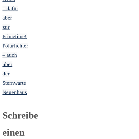
– dafür
aber
zur
Primetime!
Polarlichter
– auch
über
der
Sternwarte
Neuenhaus
Schreibe
einen