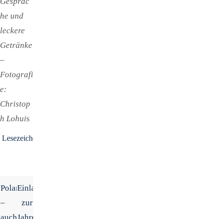
Gespräc
he und
leckere
Getränke
–
Fotografi
e:
Christop
h Lohui
s
Lesezeichen
.
Polarlichter
Einladung
–
zur
auch
Jahreshauptversammlung