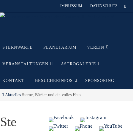
Zum
IMPRESSUM
DATENSCHUTZ
Inhalt
springen
Zum
STERNWARTE
PLANETARIUM
VEREIN
Inhalt
springen
VERANSTALTUNGEN
ASTROGALERIE
KONTAKT
BESUCHERINFOS
SPONSORING
Start
Aktuelles
Sterne, Bücher und ein volles Haus…
Ste