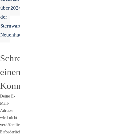
über
2024
der
Sternwarte
Neuenhaus
Schreibe
einen
Kommentar
Deine E-
Mail-
Adresse
wird nicht
veröffentlicht.
Erforderliche