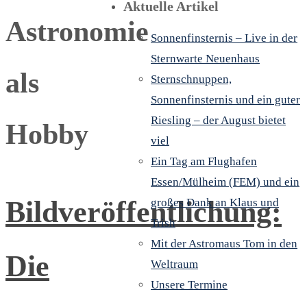
Aktuelle Artikel
Astronomie
Sonnenfinsternis – Live in der
Sternwarte Neuenhaus
als
Sternschnuppen,
Sonnenfinsternis und ein guter
Riesling – der August bietet
Hobby
viel
Ein Tag am Flughafen
Essen/Mülheim (FEM) und ein
Bildveröffentlichung:
großes Dank an Klaus und
Trish
Mit der Astromaus Tom in den
Die
Weltraum
Unsere Termine