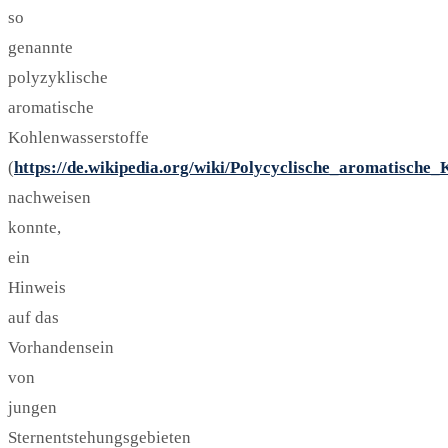
so
genannte
polyzyklische
aromatische
Kohlenwasserstoffe
(
https://de.wikipedia.org/wiki/Polycyclische_aromatische_
nachweisen
konnte,
ein
Hinweis
auf das
Vorhandensein
von
jungen
Sternentstehungsgebieten