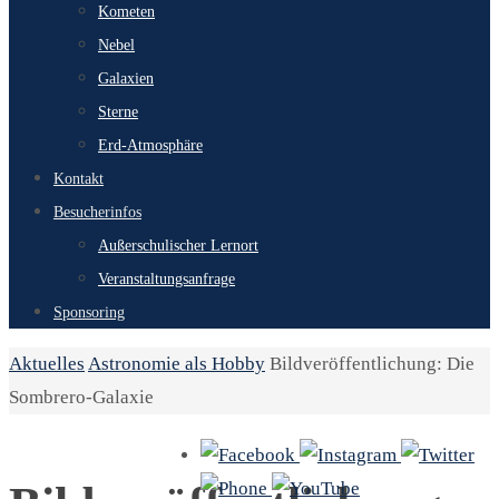
Kometen
Nebel
Galaxien
Sterne
Erd-Atmosphäre
Kontakt
Besucherinfos
Außerschulischer Lernort
Veranstaltungsanfrage
Sponsoring
Start
Aktuelles
Astronomie als Hobby
Bildveröffentlichung: Die
Sombrero-Galaxie