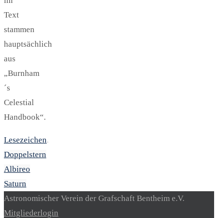
im
Text
stammen
hauptsächlich
aus
„Burnham
´s
Celestial
Handbook“.
Lesezeichen
.
Doppelstern
Albireo
Saturn
Astronomischer Verein der Grafschaft Bentheim e.V.
Mitgliederlogin