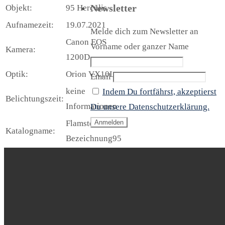
Newsletter
Objekt:
95 Herculis
Aufnamezeit:
19.07.2021
Melde dich zum Newsletter an
Canon EOS
Vorname oder ganzer Name
Kamera:
1200D
Optik:
Orion VX10L
Email
keine
Indem Du fortfährst, akzeptierst
Belichtungszeit:
Informationen
Du unsere Datenschutzerklärung.
Flamsteed-
Katalogname:
Bezeichnung95