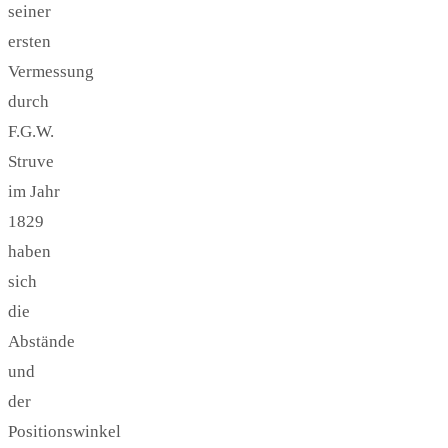
seiner
ersten
Vermessung
durch
F.G.W.
Struve
im Jahr
1829
haben
sich
die
Abstände
und
der
Positionswinkel