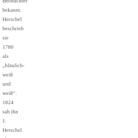
Beobachter
bekannt.
Herschel
beschrieb
sie
1780
als
„bläulich-
weiß
und
weiß“.
1824
sah ihn
J.
Herschel