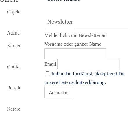
Objekt:
keine
Informationen
Newsletter
Aufnamezeit:
14.11.2012
Melde dich zum Newsletter an
Vorname oder ganzer Name
Kamera:
SBIG ST 8300
M
Email
Optik:
C 14 SCT
Indem Du fortfährst, akzeptierst Du
2700 mm
unsere Datenschutzerklärung.
Belichtungszeit:
600 s pro L-
Bild
Katalogname:
NGC891