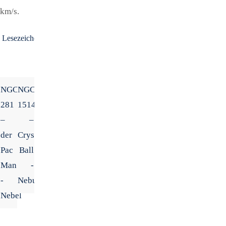
km/s.
Lesezeichen
.
NGC
NGC
281
1514
–
–
der
Crystal
Pac
Ball
Man
-
-
Nebula
Nebel