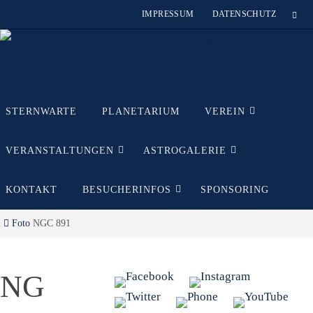
Zum
IMPRESSUM
DATENSCHUTZ
Inhalt
springen
Zum
STERNWARTE
PLANETARIUM
VEREIN
Inhalt
springen
VERANSTALTUNGEN
ASTROGALERIE
KONTAKT
BESUCHERINFOS
SPONSORING
Start
Foto
NGC 891
NG