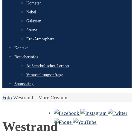
Kometen
Nebel
Galaxien
Sterne
Erd-Atmosphäre
Kontakt
Besucherinfos
Außerschulischer Lernort
Veranstaltungsanfrage
Sponsoring
Start
Foto
Westrand – Mare Crisium
Westrand