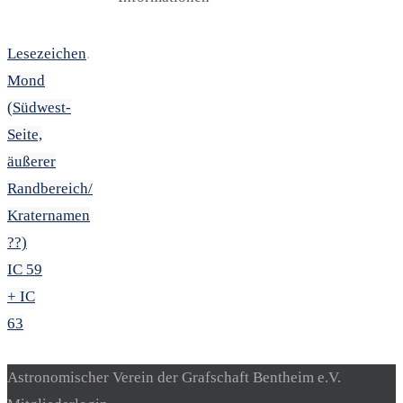
Lesezeichen
.
Mond
(Südwest-
Seite,
äußerer
Randbereich/
Kraternamen
??)
IC 59
+ IC
63
Astronomischer Verein der Grafschaft Bentheim e.V.