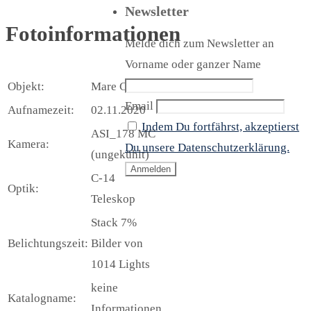
Newsletter
Fotoinformationen
Melde dich zum Newsletter an
Vorname oder ganzer Name
Objekt:
Mare Crisium
Email
Aufnamezeit:
02.11.2020
Indem Du fortfährst, akzeptierst
ASI_178 MC
Kamera:
Du unsere Datenschutzerklärung.
(ungekühlt)
C-14
Optik:
Teleskop
Stack 7%
Belichtungszeit:
Bilder von
1014 Lights
keine
Katalogname:
Informationen