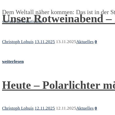
Dem Weltall näher kommen: Das ist in der S
Unser Rotweinabend – 
weitere Informationen
Christoph Lohuis
13.11.2025
13.11.2025
Aktuelles
0
weiterlesen
Heute – Polarlichter m
Christoph Lohuis
12.11.2025
12.11.2025
Aktuelles
0