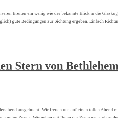
 unseren Breiten ein wenig wie der bekannte Blick in die Glask
aglich) gute Bedingungen zur Sichtung ergeben. Einfach Richt
den Stern von Bethlehe
denabend ausgebucht! Wir freuen uns auf einen tollen Abend mi
inen guten Zweck. Wir gehen mit Ihnen der Frage nach, ob es d