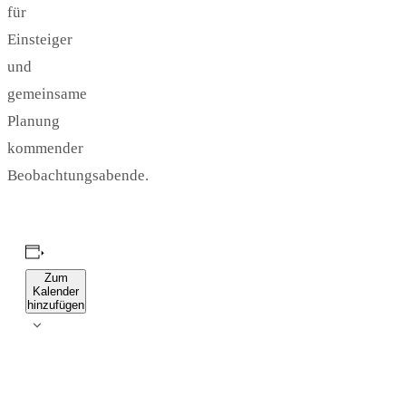
für
Einsteiger
und
gemeinsame
Planung
kommender
Beobachtungsabende.
Zum
Kalender
hinzufügen