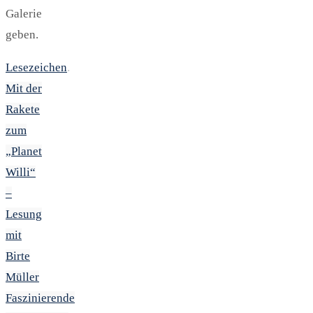
Galerie
geben.
Lesezeichen
.
Mit der
Rakete
zum
„Planet
Willi“
–
Lesung
mit
Birte
Müller
Faszinierende