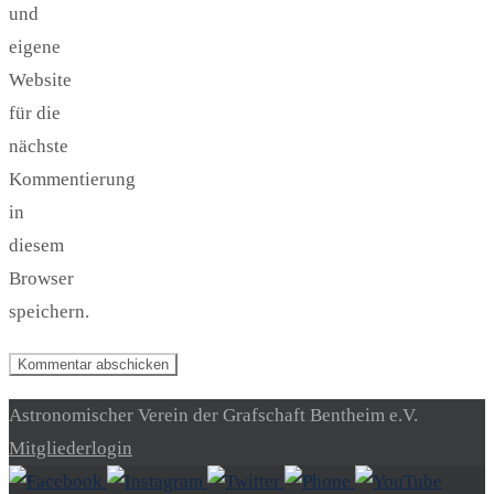
und
eigene
Website
für die
nächste
Kommentierung
in
diesem
Browser
speichern.
Astronomischer Verein der Grafschaft Bentheim e.V.
Mitgliederlogin