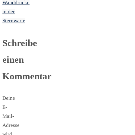
Wanddrucke
in der
Sternwarte
Schreibe
einen
Kommentar
Deine
E-
Mail-
Adresse
wird