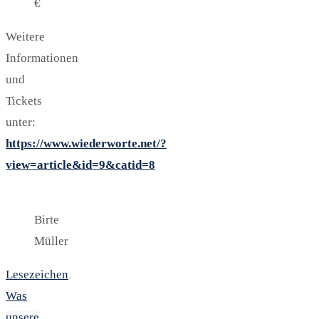
€
Weitere
Informationen
und
Tickets
unter:
https://www.wiederworte.net/?
view=article&id=9&catid=8
Birte
Müller
Lesezeichen
.
Was
unsere