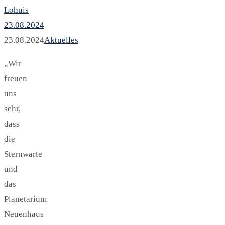
Lohuis
23.08.2024
23.08.2024
Aktuelles
„Wir
freuen
uns
sehr,
dass
die
Sternwarte
und
das
Planetarium
Neuenhaus