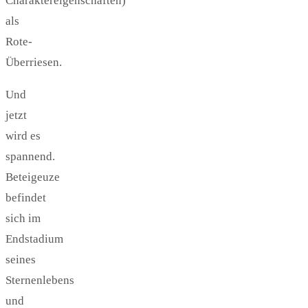
Charaktereigenschaften)
als
Rote-
Überriesen.
Und
jetzt
wird es
spannend.
Beteigeuze
befindet
sich im
Endstadium
seines
Sternenlebens
und